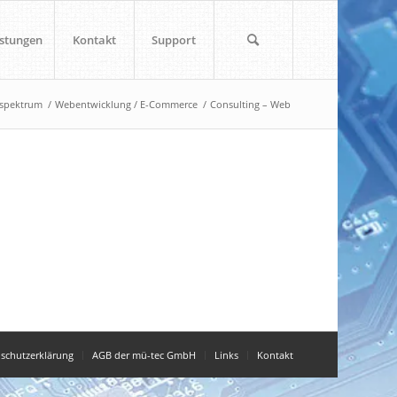
istungen
Kontakt
Support
sspektrum
/
Webentwicklung / E-Commerce
/
Consulting – Web
schutzerklärung
AGB der mü-tec GmbH
Links
Kontakt